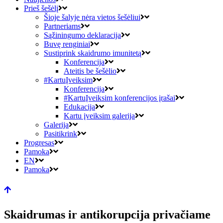
Prieš šešėlį
Šioje šalyje nėra vietos šešėliui
Partneriams
Sąžiningumo deklaracija
Buvę renginiai
Sustiprink skaidrumo imunitetą
Konferencija
Ateitis be šešėlio
#KartuĮveiksim
Konferencija
#KartuĮveiksim konferencijos įrašai
Edukacija
Kartu įveiksim galerija
Galerija
Pasitikrink
Progresas
Pamoka
EN
Pamoka
Skaidrumas ir antikorupcija privačiame