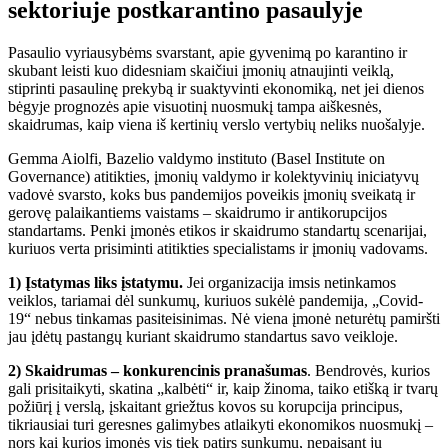
sektoriuje postkarantino pasaulyje
Pasaulio vyriausybėms svarstant, apie gyvenimą po karantino ir
skubant leisti kuo didesniam skaičiui įmonių atnaujinti veiklą,
stiprinti pasaulinę prekybą ir suaktyvinti ekonomiką, net jei dienos
bėgyje prognozės apie visuotinį nuosmukį tampa aiškesnės,
skaidrumas, kaip viena iš kertinių verslo vertybių neliks nuošalyje.
Gemma Aiolfi, Bazelio valdymo instituto (Basel Institute on
Governance) atitikties, įmonių valdymo ir kolektyvinių iniciatyvų
vadovė svarsto, koks bus pandemijos poveikis įmonių sveikatą ir
gerovę palaikantiems vaistams – skaidrumo ir antikorupcijos
standartams. Penki įmonės etikos ir skaidrumo standartų scenarijai,
kuriuos verta prisiminti atitikties specialistams ir įmonių vadovams.
1) Įstatymas liks įstatymu.
Jei organizacija imsis netinkamos
veiklos, tariamai dėl sunkumų, kuriuos sukėlė pandemija, „Covid-
19“ nebus tinkamas pasiteisinimas. Nė viena įmonė neturėtų pamiršti
jau įdėtų pastangų kuriant skaidrumo standartus savo veikloje.
2) Skaidrumas – konkurencinis pranašumas
. Bendrovės, kurios
gali prisitaikyti, skatina „kalbėti“ ir, kaip žinoma, taiko etišką ir tvarų
požiūrį į verslą, įskaitant griežtus kovos su korupcija principus,
tikriausiai turi geresnes galimybes atlaikyti ekonomikos nuosmukį –
nors kai kurios įmonės vis tiek patirs sunkumų, nepaisant jų