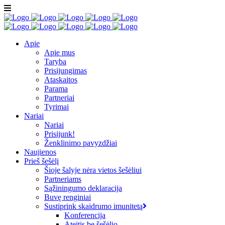
Apie
Apie mus
Taryba
Prisijungimas
Ataskaitos
Parama
Partneriai
Tyrimai
Nariai
Nariai
Prisijunk!
Ženklinimo pavyzdžiai
Naujienos
Prieš šešėlį
Šioje šalyje nėra vietos šešėliui
Partneriams
Sąžiningumo deklaracija
Buvę renginiai
Sustiprink skaidrumo imunitetą
Konferencija
Ateitis be šešėlio