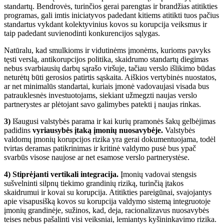
standartų. Bendrovės, turinčios gerai parengtas ir brandžias atitikties
programas, gali imtis iniciatyvos padedant kitiems atitikti tuos pačius
standartus vykdant kolektyvinius kovos su korupcija veiksmus ir
taip padedant suvienodinti konkurencijos sąlygas.
Natūralu, kad smulkioms ir vidutinėms įmonėms, kurioms pavyks
tęsti verslą, antikorupcijos politika, skaidrumo standartų diegimas
nebus svarbiausių darbų sąrašo viršuje, tačiau verslo išlikimo būdas
neturėtų būti gerosios patirtis sąskaita. Aiškios vertybinės nuostatos,
ar net minimalūs standartai, kuriais įmonė vadovaujasi visada bus
patrauklesnės investuotojams, siekiant užmegzti naujas verslo
partnerystes ar plėtojant savo galimybes patekti į naujas rinkas.
3)
Išaugusi valstybės parama ir kai kurių pramonės šakų gelbėjimas
padidins
vyriausybės įtaką įmonių nuosavybėje.
Valstybės
valdomų įmonių korupcijos rizika yra gerai dokumentuojama, todėl
tvirtas deramas patikrinimas ir kritinė valdymo pusė bus ypač
svarbūs visose naujose ar net esamose verslo partnerystėse.
4) Stiprėjanti vertikali integracija.
Įmonių vadovai stengsis
sušvelninti silpnų tiekimo grandinių riziką, turinčią įtakos
skaidrumui ir kovai su korupcija. Atitikties pareigūnai, svajojantys
apie visapusišką kovos su korupcija valdymo sistemą integruotoje
įmonių grandinėje, sužinos, kad, deja, racionalizavus nuosavybės
teises nebus pašalinti visi veiksniai, lemiantys kyšininkavimo rizika.