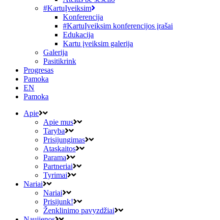
#KartuĮveiksim
Konferencija
#KartuĮveiksim konferencijos įrašai
Edukacija
Kartu įveiksim galerija
Galerija
Pasitikrink
Progresas
Pamoka
EN
Pamoka
Apie
Apie mus
Taryba
Prisijungimas
Ataskaitos
Parama
Partneriai
Tyrimai
Nariai
Nariai
Prisijunk!
Ženklinimo pavyzdžiai
Naujienos