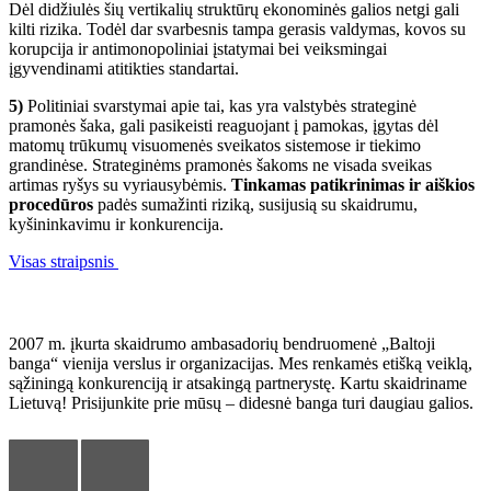
Dėl didžiulės šių vertikalių struktūrų ekonominės galios netgi gali
kilti rizika. Todėl dar svarbesnis tampa gerasis valdymas, kovos su
korupcija ir antimonopoliniai įstatymai bei veiksmingai
įgyvendinami atitikties standartai.
5)
Politiniai svarstymai apie tai, kas yra valstybės strateginė
pramonės šaka, gali pasikeisti reaguojant į pamokas, įgytas dėl
matomų trūkumų visuomenės sveikatos sistemose ir tiekimo
grandinėse. Strateginėms pramonės šakoms ne visada sveikas
artimas ryšys su vyriausybėmis.
Tinkamas patikrinimas ir aiškios
procedūros
padės sumažinti riziką, susijusią su skaidrumu,
kyšininkavimu ir konkurencija.
Visas straipsnis
Baltoji banga
2007 m. įkurta skaidrumo ambasadorių bendruomenė „Baltoji
banga“ vienija verslus ir organizacijas. Mes renkamės etišką veiklą,
sąžiningą konkurenciją ir atsakingą partnerystę. Kartu skaidriname
Lietuvą! Prisijunkite prie mūsų – didesnė banga turi daugiau galios.