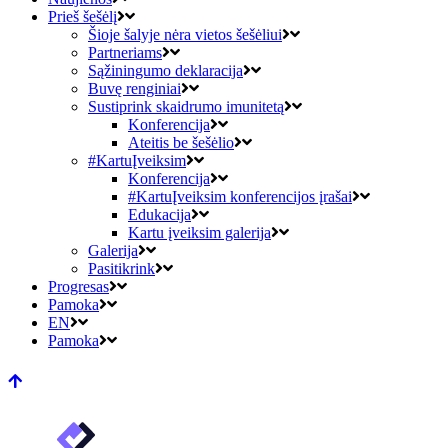
Prieš šešėlį
Šioje šalyje nėra vietos šešėliui
Partneriams
Sąžiningumo deklaracija
Buvę renginiai
Sustiprink skaidrumo imunitetą
Konferencija
Ateitis be šešėlio
#KartuĮveiksim
Konferencija
#KartuĮveiksim konferencijos įrašai
Edukacija
Kartu įveiksim galerija
Galerija
Pasitikrink
Progresas
Pamoka
EN
Pamoka