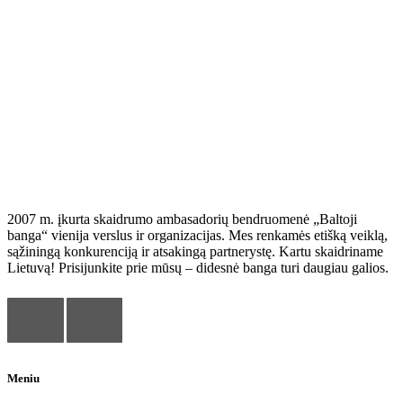
Baltoji banga
2007 m. įkurta skaidrumo ambasadorių bendruomenė „Baltoji
banga“ vienija verslus ir organizacijas. Mes renkamės etišką veiklą,
sąžiningą konkurenciją ir atsakingą partnerystę. Kartu skaidriname
Lietuvą! Prisijunkite prie mūsų – didesnė banga turi daugiau galios.
Meniu