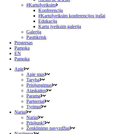
#KartuĮveiksim
Konferencija
#KartuĮveiksim konferencijos įrašai
Edukacija
Kartu įveiksim galerija
Galerija
Pasitikrink
Progresas
Pamoka
EN
Pamoka
Apie
Apie mus
Taryba
Prisijungimas
Ataskaitos
Parama
Partneriai
Tyrimai
Nariai
Nariai
Prisijunk!
Ženklinimo pavyzdžiai
Naujienos