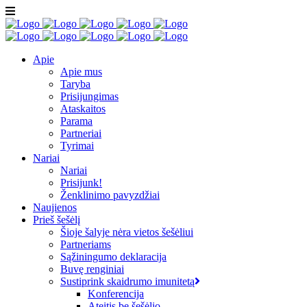
Apie
Apie mus
Taryba
Prisijungimas
Ataskaitos
Parama
Partneriai
Tyrimai
Nariai
Nariai
Prisijunk!
Ženklinimo pavyzdžiai
Naujienos
Prieš šešėlį
Šioje šalyje nėra vietos šešėliui
Partneriams
Sąžiningumo deklaracija
Buvę renginiai
Sustiprink skaidrumo imunitetą
Konferencija
Ateitis be šešėlio