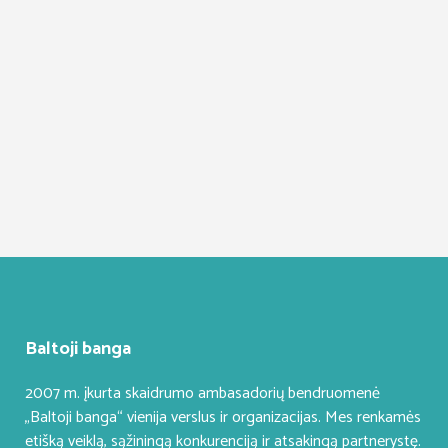
Baltoji banga
2007 m. įkurta skaidrumo ambasadorių bendruomenė
„Baltoji banga“ vienija verslus ir organizacijas. Mes renkamės
etišką veiklą, sąžiningą konkurenciją ir atsakingą partnerystę.