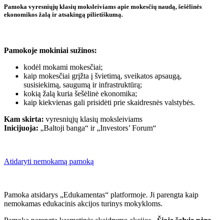
Pamoka vyresniųjų klasių moksleiviams apie mokesčių naudą, šešėlinės
ekonomikos žalą ir atsakingą pilietiškumą.
Pamokoje mokiniai sužinos:
kodėl mokami mokesčiai;
kaip mokesčiai grįžta į švietimą, sveikatos apsaugą,
susisiekimą, saugumą ir infrastruktūrą;
kokią žalą kuria šešėlinė ekonomika;
kaip kiekvienas gali prisidėti prie skaidresnės valstybės.
Kam skirta:
vyresniųjų klasių moksleiviams
Inicijuoja:
„Baltoji banga“ ir „Investors’ Forum“
Atidaryti nemokamą pamoką
Pamoka atsidarys „Edukamentas“ platformoje. Ji parengta kaip
nemokamas edukacinis akcijos turinys mokykloms.