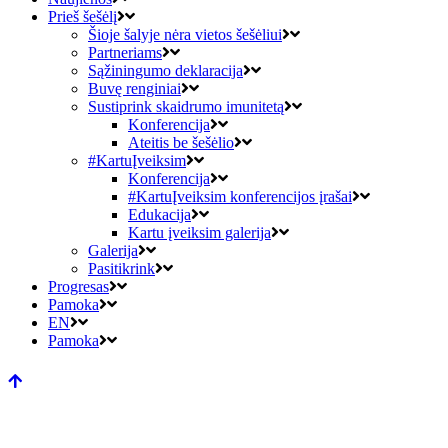
Prieš šešėlį
Šioje šalyje nėra vietos šešėliui
Partneriams
Sąžiningumo deklaracija
Buvę renginiai
Sustiprink skaidrumo imunitetą
Konferencija
Ateitis be šešėlio
#KartuĮveiksim
Konferencija
#KartuĮveiksim konferencijos įrašai
Edukacija
Kartu įveiksim galerija
Galerija
Pasitikrink
Progresas
Pamoka
EN
Pamoka