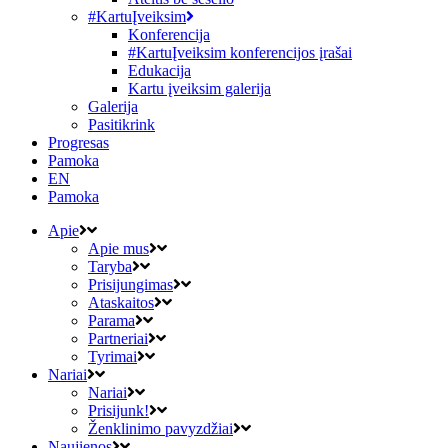
#KartuĮveiksim
Konferencija
#KartuĮveiksim konferencijos įrašai
Edukacija
Kartu įveiksim galerija
Galerija
Pasitikrink
Progresas
Pamoka
EN
Pamoka
Apie
Apie mus
Taryba
Prisijungimas
Ataskaitos
Parama
Partneriai
Tyrimai
Nariai
Nariai
Prisijunk!
Ženklinimo pavyzdžiai
Naujienos