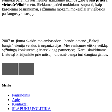
Pamoka parengta kasmetinės skaidrumo akcijos
„Šioje šalyje nėra
vietos šešėliui“
metu. Siekiame padėti mokiniams suprasti, kaip
kasdieniai pasirinkimai, sąžiningai mokami mokesčiai ir viešosios
paslaugos yra susiję.
Baltoji banga
2007 m. įkurta skaidrumo ambasadorių bendruomenė „Baltoji
banga“ vienija verslus ir organizacijas. Mes renkamės etišką veiklą,
sąžiningą konkurenciją ir atsakingą partnerystę. Kartu skaidriname
Lietuvą! Prisijunkite prie mūsų – didesnė banga turi daugiau galios.
Meniu
Pagrindinis
Apie
Kontaktai
SLAPUKŲ POLITIKA