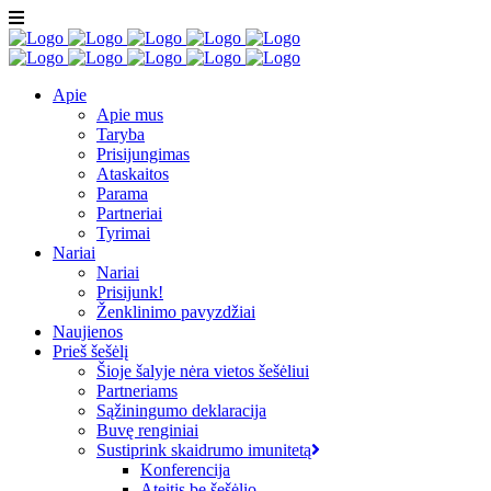
Apie
Apie mus
Taryba
Prisijungimas
Ataskaitos
Parama
Partneriai
Tyrimai
Nariai
Nariai
Prisijunk!
Ženklinimo pavyzdžiai
Naujienos
Prieš šešėlį
Šioje šalyje nėra vietos šešėliui
Partneriams
Sąžiningumo deklaracija
Buvę renginiai
Sustiprink skaidrumo imunitetą
Konferencija
Ateitis be šešėlio