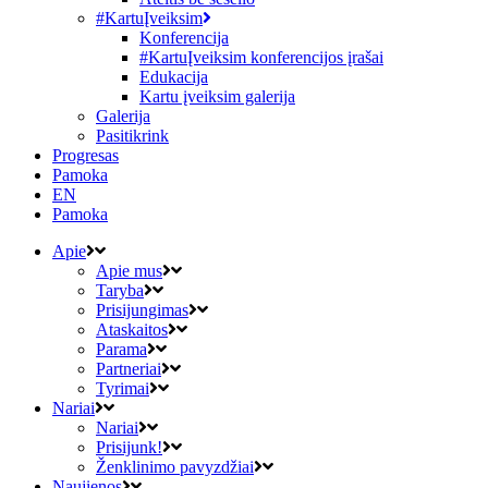
#KartuĮveiksim
Konferencija
#KartuĮveiksim konferencijos įrašai
Edukacija
Kartu įveiksim galerija
Galerija
Pasitikrink
Progresas
Pamoka
EN
Pamoka
Apie
Apie mus
Taryba
Prisijungimas
Ataskaitos
Parama
Partneriai
Tyrimai
Nariai
Nariai
Prisijunk!
Ženklinimo pavyzdžiai
Naujienos