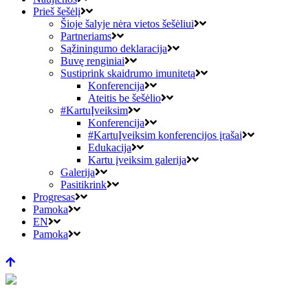
Prieš šešėlį
Šioje šalyje nėra vietos šešėliui
Partneriams
Sąžiningumo deklaracija
Buvę renginiai
Sustiprink skaidrumo imunitetą
Konferencija
Ateitis be šešėlio
#KartuĮveiksim
Konferencija
#KartuĮveiksim konferencijos įrašai
Edukacija
Kartu įveiksim galerija
Galerija
Pasitikrink
Progresas
Pamoka
EN
Pamoka