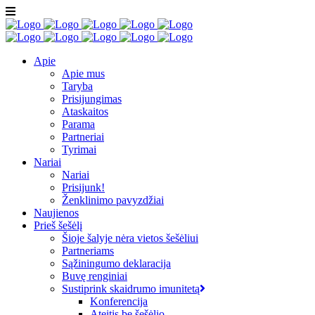
Apie
Apie mus
Taryba
Prisijungimas
Ataskaitos
Parama
Partneriai
Tyrimai
Nariai
Nariai
Prisijunk!
Ženklinimo pavyzdžiai
Naujienos
Prieš šešėlį
Šioje šalyje nėra vietos šešėliui
Partneriams
Sąžiningumo deklaracija
Buvę renginiai
Sustiprink skaidrumo imunitetą
Konferencija
Ateitis be šešėlio