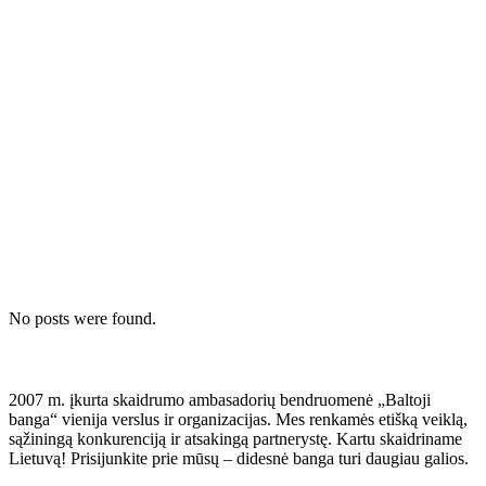
No posts were found.
Baltoji banga
2007 m. įkurta skaidrumo ambasadorių bendruomenė „Baltoji
banga“ vienija verslus ir organizacijas. Mes renkamės etišką veiklą,
sąžiningą konkurenciją ir atsakingą partnerystę. Kartu skaidriname
Lietuvą! Prisijunkite prie mūsų – didesnė banga turi daugiau galios.