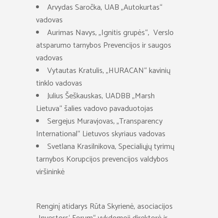
Arvydas Saročka, UAB „Autokurtas“
vadovas
Aurimas Navys, „Ignitis grupės“, Verslo
atsparumo tarnybos Prevencijos ir saugos
vadovas
Vytautas Kratulis, „HURACAN“ kavinių
tinklo vadovas
Julius Šeškauskas, UADBB „Marsh
Lietuva“ šalies vadovo pavaduotojas
Sergejus Muravjovas, „Transparency
International“ Lietuvos skyriaus vadovas
Svetlana Krasilnikova, Specialiųjų tyrimų
tarnybos Korupcijos prevencijos valdybos
viršininkė
Renginį atidarys Rūta Skyrienė, asociacijos