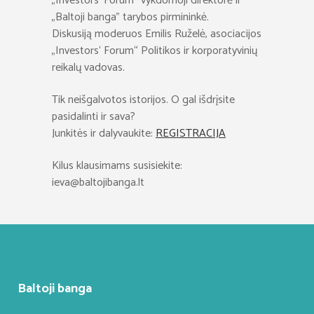
„Investors‘ Forum“ vykdomoji direktorė ir
„Baltoji banga” tarybos pirmininkė.
Diskusiją moderuos Emilis Ruželė, asociacijos
„Investors‘ Forum“ Politikos ir korporatyvinių
reikalų vadovas.
Tik neišgalvotos istorijos. O gal išdrįsite
pasidalinti ir sava?
Junkitės ir dalyvaukite:
REGISTRACIJA
Kilus klausimams susisiekite:
ieva@baltojibanga.lt
Baltoji banga