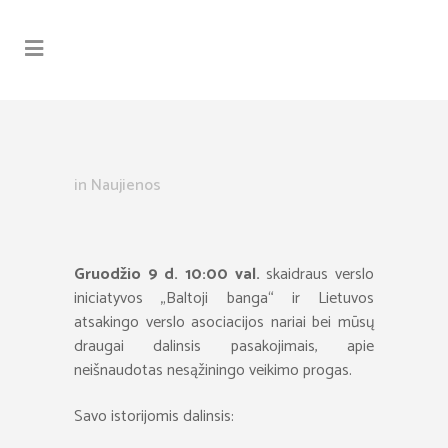
in
Naujienos
Gruodžio 9 d. 10:00 val.
skaidraus verslo
iniciatyvos „Baltoji banga“ ir Lietuvos
atsakingo verslo asociacijos nariai bei mūsų
draugai dalinsis pasakojimais, apie
neišnaudotas nesąžiningo veikimo progas.
Savo istorijomis dalinsis: