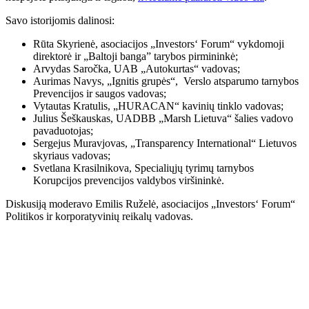
Savo istorijomis dalinosi:
Rūta Skyrienė, asociacijos „Investors‘ Forum“ vykdomoji
direktorė ir „Baltoji banga” tarybos pirmininkė;
Arvydas Saročka, UAB „Autokurtas“ vadovas;
Aurimas Navys, „Ignitis grupės“, Verslo atsparumo tarnybos
Prevencijos ir saugos vadovas;
Vytautas Kratulis, „HURACAN“ kavinių tinklo vadovas;
Julius Šeškauskas, UADBB „Marsh Lietuva“ šalies vadovo
pavaduotojas;
Sergejus Muravjovas, „Transparency International“ Lietuvos
skyriaus vadovas;
Svetlana Krasilnikova, Specialiųjų tyrimų tarnybos
Korupcijos prevencijos valdybos viršininkė.
Diskusiją moderavo Emilis Ruželė, asociacijos „Investors‘ Forum“
Politikos ir korporatyvinių reikalų vadovas.
Baltoji banga