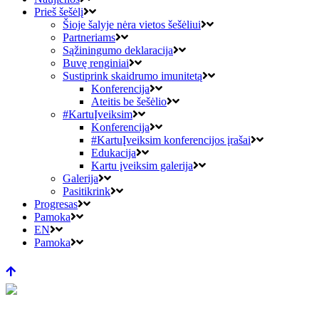
Prieš šešėlį
Šioje šalyje nėra vietos šešėliui
Partneriams
Sąžiningumo deklaracija
Buvę renginiai
Sustiprink skaidrumo imunitetą
Konferencija
Ateitis be šešėlio
#KartuĮveiksim
Konferencija
#KartuĮveiksim konferencijos įrašai
Edukacija
Kartu įveiksim galerija
Galerija
Pasitikrink
Progresas
Pamoka
EN
Pamoka