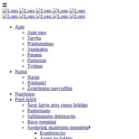
Apie
Apie mus
Taryba
Prisijungimas
Ataskaitos
Parama
Partneriai
Tyrimai
Nariai
Nariai
Prisijunk!
Ženklinimo pavyzdžiai
Naujienos
Prieš šešėlį
Šioje šalyje nėra vietos šešėliui
Partneriams
Sąžiningumo deklaracija
Buvę renginiai
Sustiprink skaidrumo imunitetą
Konferencija
Ateitis be šešėlio