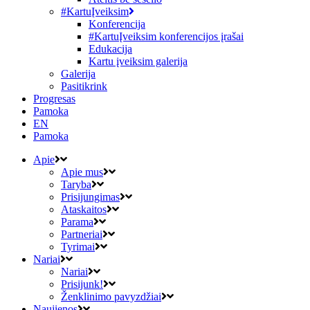
#KartuĮveiksim
Konferencija
#KartuĮveiksim konferencijos įrašai
Edukacija
Kartu įveiksim galerija
Galerija
Pasitikrink
Progresas
Pamoka
EN
Pamoka
Apie
Apie mus
Taryba
Prisijungimas
Ataskaitos
Parama
Partneriai
Tyrimai
Nariai
Nariai
Prisijunk!
Ženklinimo pavyzdžiai
Naujienos