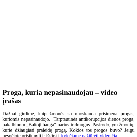
Proga, kuria nepasinaudojau – video
įrašas
Dažnai girdime, kaip žmonės su nuoskauda prisimena progas,
kuriomis nepasinaudojo. Tarptautinės antikorupcijos dienos proga,
pakalbinom „Baltoji banga“ narius ir draugus. Pasirodo, yra žmonių,
kurie džiaugiasi praleidę progą. Kokios tos progos buvo? Jeigu
nespėjote prisijungti ir išgirsti,
kviečiame pažiūrėti video čia
.