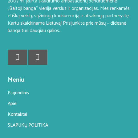
2007 m. įkurta skaidrumo ambasadorių bendruomenė
„Baltoji banga“ vienija verslus ir organizacijas. Mes renkamės
etišką veiklą, sąžiningą konkurenciją ir atsakingą partnerystę.
Kartu skaidriname Lietuvą! Prisijunkite prie mūsų – didesnė
banga turi daugiau galios.
Meniu
Pagrindinis
Apie
Kontaktai
SLAPUKŲ POLITIKA