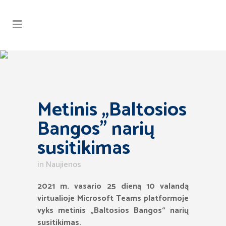
Metinis ,,Baltosios
Bangos” narių
susitikimas
in
Naujienos
2021 m. vasario 25 dieną 10 valandą
virtualioje Microsoft Teams platformoje
vyks metinis „Baltosios Bangos
“
narių
susitikimas.