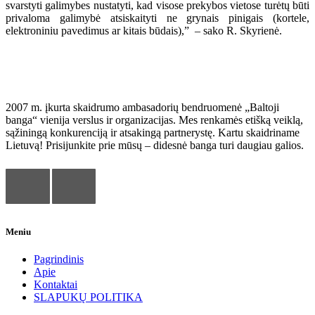
svarstyti galimybes nustatyti, kad visose prekybos vietose turėtų būti
privaloma galimybė atsiskaityti ne grynais pinigais (kortele,
elektroniniu pavedimus ar kitais būdais),” – sako R. Skyrienė.
Baltoji banga
2007 m. įkurta skaidrumo ambasadorių bendruomenė „Baltoji
banga“ vienija verslus ir organizacijas. Mes renkamės etišką veiklą,
sąžiningą konkurenciją ir atsakingą partnerystę. Kartu skaidriname
Lietuvą! Prisijunkite prie mūsų – didesnė banga turi daugiau galios.
Meniu
Pagrindinis
Apie
Kontaktai
SLAPUKŲ POLITIKA