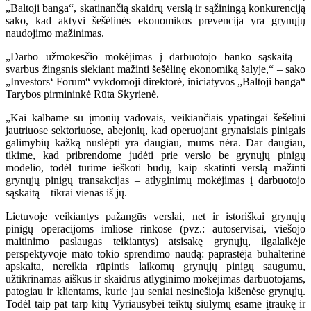
„Baltoji banga“, skatinančią skaidrų verslą ir sąžiningą konkurenciją
sako, kad aktyvi šešėlinės ekonomikos prevencija yra grynųjų
naudojimo mažinimas.
„Darbo užmokesčio mokėjimas į darbuotojo banko sąskaitą –
svarbus žingsnis siekiant mažinti šešėlinę ekonomiką šalyje,“ – sako
„Investors‘ Forum“ vykdomoji direktorė, iniciatyvos „Baltoji banga“
Tarybos pirmininkė Rūta Skyrienė.
„Kai kalbame su įmonių vadovais, veikiančiais ypatingai šešėliui
jautriuose sektoriuose, abejonių, kad operuojant grynaisiais pinigais
galimybių kažką nuslėpti yra daugiau, mums nėra. Dar daugiau,
tikime, kad pribrendome judėti prie verslo be grynųjų pinigų
modelio, todėl turime ieškoti būdų, kaip skatinti verslą mažinti
grynųjų pinigų transakcijas – atlyginimų mokėjimas į darbuotojo
sąskaitą – tikrai vienas iš jų.
Lietuvoje veikiantys pažangūs verslai, net ir istoriškai grynųjų
pinigų operacijoms imliose rinkose (pvz.: autoservisai, viešojo
maitinimo paslaugas teikiantys) atsisakę grynųjų, ilgalaikėje
perspektyvoje mato tokio sprendimo naudą: paprastėja buhalterinė
apskaita, nereikia rūpintis laikomų grynųjų pinigų saugumu,
užtikrinamas aiškus ir skaidrus atlyginimo mokėjimas darbuotojams,
patogiau ir klientams, kurie jau seniai nesinešioja kišenėse grynųjų.
Todėl taip pat tarp kitų Vyriausybei teiktų siūlymų esame įtraukę ir