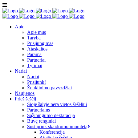
Apie
Apie mus
Taryba
Prisijungimas
Ataskaitos
Parama
Partneriai
Tyrimai
Nariai
Nariai
Prisijunk!
Ženklinimo pavyzdžiai
Naujienos
Prieš šešėlį
Šioje šalyje nėra vietos šešėliui
Partneriams
Sąžiningumo deklaracija
Buvę renginiai
Sustiprink skaidrumo imunitetą
Konferencija
Ateitis be šešėlio