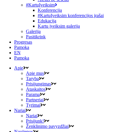
#KartuĮveiksim
Konferencija
#KartuĮveiksim konferencijos įrašai
Edukacija
Kartu įveiksim galerija
Galerija
Pasitikrink
Progresas
Pamoka
EN
Pamoka
Apie
Apie mus
Taryba
Prisijungimas
Ataskaitos
Parama
Partneriai
Tyrimai
Nariai
Nariai
Prisijunk!
Ženklinimo pavyzdžiai
Naujienos