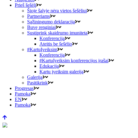
Prieš šešėlį
Šioje šalyje nėra vietos šešėliui
Partneriams
Sąžiningumo deklaracija
Buvę renginiai
Sustiprink skaidrumo imunitetą
Konferencija
Ateitis be šešėlio
#KartuĮveiksim
Konferencija
#KartuĮveiksim konferencijos įrašai
Edukacija
Kartu įveiksim galerija
Galerija
Pasitikrink
Progresas
Pamoka
EN
Pamoka