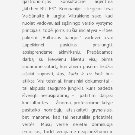
gastronomijos konsultacinė agentūra
„kitchen RULES“. Kompanijos steigėjos Ieva
Vaičiūnaitė ir Jurgita Viltrakienė sako, kad
nuolat vadovaujasi sąžiningo verslo vystymo
principais, todėl joms su šia iniciatyva – išties
pakeliui: „Baltosios bangos“ vadovei Ievai
Lapeikienei pasiūlius prisijungti,
apsisprendėme akimirksniu. Pradėdamos
darbą su kiekvienu klientu visų pirma
sudarome sutartį, kuri abiem pusėms leidžia
aiškiai suprasti,
kas, kada ir už kiek
bus
atlikta. Visi teisiniai, finansiniai dokumentai –
tai abipusis saugumo jungiklis, kuris padeda
išvengti nesusipratimų, – patirtimi dalijasi
konsultantės. – Žinoma, profesiniame kelyje
pasitaiko norinčiųjų atsiskaityti grynaisiais,
bet manome, kad tai nesuteikia pridėtinės
vertės. Mūsų versle neretai dominuoja
emocijos, todėl vengiame neapibrėžtumo ir