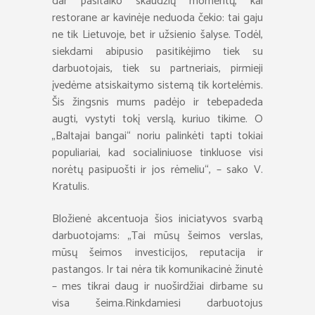
dar pasitaiko skaudžių momentų, kai
restorane ar kavinėje neduoda čekio: tai gaju
ne tik Lietuvoje, bet ir užsienio šalyse. Todėl,
siekdami abipusio pasitikėjimo tiek su
darbuotojais, tiek su partneriais, pirmieji
įvedėme atsiskaitymo sistemą tik kortelėmis.
Šis žingsnis mums padėjo ir tebepadeda
augti, vystyti tokį verslą, kuriuo tikime. O
„Baltajai bangai“ noriu palinkėti tapti tokiai
populiariai, kad socialiniuose tinkluose visi
norėtų pasipuošti ir jos rėmeliu“, – sako V.
Kratulis.
Bložienė akcentuoja šios iniciatyvos svarbą
darbuotojams: „Tai mūsų šeimos verslas,
mūsų šeimos investicijos, reputacija ir
pastangos. Ir tai nėra tik komunikacinė žinutė
– mes tikrai daug ir nuoširdžiai dirbame su
visa šeima.Rinkdamiesi darbuotojus