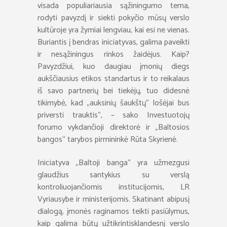
visada populiariausia sąžiningumo tema,
rodyti pavyzdį ir siekti pokyčio mūsų verslo
kultūroje yra žymiai lengviau, kai esi ne vienas.
Buriantis į bendras iniciatyvas, galima paveikti
ir nesąžiningus rinkos žaidėjus. Kaip?
Pavyzdžiui, kuo daugiau įmonių diegs
aukščiausius etikos standartus ir to reikalaus
iš savo partnerių bei tiekėjų, tuo didesnė
tikimybė, kad „auksinių šaukštų“ lošėjai bus
priversti trauktis“, – sako Investuotojų
forumo vykdančioji direktorė ir „Baltosios
bangos“ tarybos pirmininkė Rūta Skyrienė.
Iniciatyva „Baltoji banga“ yra užmezgusi
glaudžius santykius su verslą
kontroliuojančiomis institucijomis, LR
Vyriausybe ir ministerijomis. Skatinant abipusį
dialogą, įmonės raginamos teikti pasiūlymus,
kaip galima būtų užtikrintisklandesnį verslo