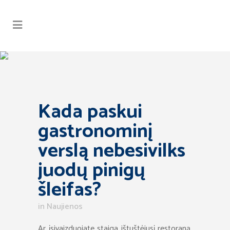
Kada paskui
gastronominį
verslą nebesivilks
juodų pinigų
šleifas?
in
Naujienos
Ar įsivaizduojate staiga ištuštėjusį restoraną,