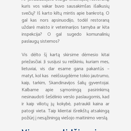
kuris vos vakar buvo sausakimšas išalkusių
svečių? Iš karto kiltų mintis apie bankrotą. O
gal kas nors apsinuodijo, todėl restoraną
uždarė maisto ir veterinarijos tarnyba ar kita
inspekcija? O gal sugedo komunalinių
paslaugų sistemos?
Vis dėlto šį kartą skirsime dėmesio kitai
priežasčiai. Ji susijusi su reiškiniu, kuriam mes,
lietuviai, vis dar esame gana pakantūs –
matyt, kol kas neiišsiugdėme tokio jautrumo,
kaip, tarkim, Skandinavijos šalių gyventojai.
Kalbame apie sąmoningą pasirinkimą
nesinaudoti šešėlinio verslo paslaugomis, kad
ir kaip viliotų jų kokybė, patraukli kaina ar
patogi vieta. Taip klientai išreikštų atsakingą
požiūrį į nesąžiningą viešojo maitinimo verslą.