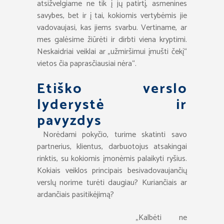
atsižvelgiame ne tik į jų patirtį, asmenines
savybes, bet ir į tai, kokiomis vertybėmis jie
vadovaujasi, kas jiems svarbu. Vertiname, ar
mes galėsime žiūrėti ir dirbti viena kryptimi.
Neskaidriai veiklai ar „užmiršimui įmušti čekį“
vietos čia paprasčiausiai nėra“.
Etiško verslo
lyderystė ir
pavyzdys
Norėdami pokyčio, turime skatinti savo
partnerius, klientus, darbuotojus atsakingai
rinktis, su kokiomis įmonėmis palaikyti ryšius.
Kokiais veiklos principais besivadovaujančių
verslų norime turėti daugiau? Kuriančiais ar
ardančiais pasitikėjimą?
„Kalbėti ne