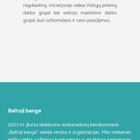
reguliavimą. Iniciatyvoje veikia Viešųjų pirkimų
darbo grupė bei viešojo maitinimo darbo
grupė, kuri suformulavo ir savo pasiūlymus.
Baltoji banga
2007 m. įkurta skaidrumo ambasadorių bendruomenė
„Baltoji banga“ vienija verslus ir organizacijas. Mes renkamės
etišką veiklą, sąžiningą konkurenciją ir atsakingą partnerystę.