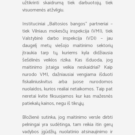
užtikrinti skaidrumą tiek darbuotojų, tiek
visuomenės atžvilgiu.
Instituciniai „Baltosios bangos“ partneriai –
tiek Vilniaus mokesčių inspekcija (VMI), tiek
Valstybinė darbo inspekcija (VDI) – jau
daugelį metų viešojo maitinimo sektorių
įtraukia tarp tų, kuriems kyla didžiausia
šešėlinės veiklos rizika. Kas išduoda, jog
maitinimo įstaiga veikia neskaidriai? Kaip
nurodo VMI, dažniausiai vengiama išduoti
fiskaliniuskvitus arba juose nurodomos
nuolaidos, kurios realiai netaikomos. Taip pat
neretai kvite fiksuojamos kur kas mažesnės
patiekalų kainos, negu iš tikrųjų.
Bložienė sutinka, jog maitinimo versle dirbti
pelningai yra sudėtinga, tam reikia itin gerų
vadybos įgūdžių, nuolatinio atsinaujinimo ir