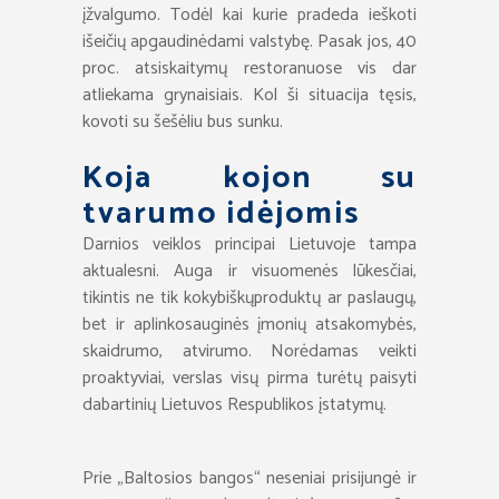
įžvalgumo. Todėl kai kurie pradeda ieškoti
išeičių apgaudinėdami valstybę. Pasak jos, 40
proc. atsiskaitymų restoranuose vis dar
atliekama grynaisiais. Kol ši situacija tęsis,
kovoti su šešėliu bus sunku.
Koja kojon su
tvarumo idėjomis
Darnios veiklos principai Lietuvoje tampa
aktualesni. Auga ir visuomenės lūkesčiai,
tikintis ne tik kokybiškųproduktų ar paslaugų,
bet ir aplinkosauginės įmonių atsakomybės,
skaidrumo, atvirumo. Norėdamas veikti
proaktyviai, verslas visų pirma turėtų paisyti
dabartinių Lietuvos Respublikos įstatymų.
Prie „Baltosios bangos“ neseniai prisijungė ir