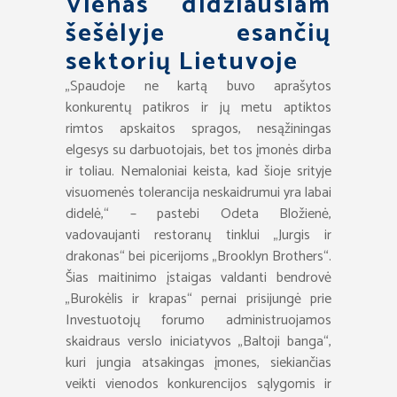
Vienas didžiausiam
šešėlyje esančių
sektorių Lietuvoje
„Spaudoje ne kartą buvo aprašytos
konkurentų patikros ir jų metu aptiktos
rimtos apskaitos spragos, nesąžiningas
elgesys su darbuotojais, bet tos įmonės dirba
ir toliau. Nemaloniai keista, kad šioje srityje
visuomenės tolerancija neskaidrumui yra labai
didelė,“ – pastebi Odeta Bložienė,
vadovaujanti restoranų tinklui „Jurgis ir
drakonas“ bei picerijoms „Brooklyn Brothers“.
Šias maitinimo įstaigas valdanti bendrovė
„Burokėlis ir krapas“ pernai prisijungė prie
Investuotojų forumo administruojamos
skaidraus verslo iniciatyvos „Baltoji banga“,
kuri jungia atsakingas įmones, siekiančias
veikti vienodos konkurencijos sąlygomis ir