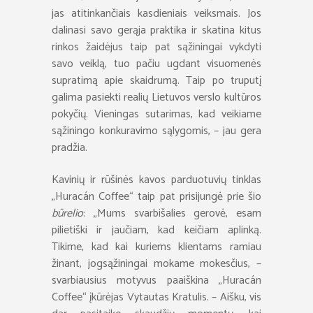
jas atitinkančiais kasdieniais veiksmais. Jos
dalinasi savo gerąja praktika ir skatina kitus
rinkos žaidėjus taip pat sąžiningai vykdyti
savo veiklą, tuo pačiu ugdant visuomenės
supratimą apie skaidrumą. Taip po truputį
galima pasiekti realių Lietuvos verslo kultūros
pokyčių. Vieningas sutarimas, kad veikiame
sąžiningo konkuravimo sąlygomis, – jau gera
pradžia.
Kavinių ir rūšinės kavos parduotuvių tinklas
„Huracán Coffee“ taip pat prisijungė prie šio
būrelio
: „Mums svarbišalies gerovė, esam
pilietiški ir jaučiam, kad keičiam aplinką.
Tikime, kad kai kuriems klientams ramiau
žinant, jogsąžiningai mokame mokesčius, –
svarbiausius motyvus paaiškina „Huracán
Coffee“ įkūrėjas Vytautas Kratulis. – Aišku, vis