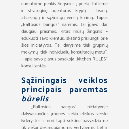
numatome penkis žingsnius į priekį. Tai lėmė
ir strateginę agentūros kryptį – tvarių,
atsakingų ir sąžiningų verslų kūrimą. Tapus
„Baltosios bangos“ narėmis, tai įgavo dar
daugiau prasmės. Kitas mūsų žingsnis –
edukuoti savo klientus, skatinti prisijungti prie
šios iniciatyvos. Tai darysime tiek grupinių
mokymų, tiek individualių konsultacijų metu“,
– apie savo planus pasakoja „kitchen RULES“
konsultantės.
Sąžiningais veiklos
principais
paremtas
būrelis
„Baltosios bangos“ iniciatyvoje
dalyvaujančios įmonės siekia etiškos verslo
lyderystės ir nori tapti sektinu pavyzdžiu ne
tik viešai deklaruojamomis vertybėmis, bet ir