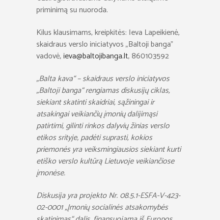
priminimą su nuoroda.
Kilus klausimams, kreipkitės: Ieva Lapeikienė,
skaidraus verslo iniciatyvos „Baltoji banga”
vadovė,
ieva@baltojibanga.lt
, 860103592
„Balta kava“ – skaidraus verslo iniciatyvos
„Baltoji banga“ rengiamas diskusijų ciklas,
siekiant skatinti skaidriai, sąžiningai ir
atsakingai veikiančių įmonių dalijimąsi
patirtimi, gilinti rinkos dalyvių žinias verslo
etikos srityje, padėti suprasti, kokios
priemonės yra veiksmingiausios siekiant kurti
etiško verslo kultūrą Lietuvoje veikiančiose
įmonėse.
Diskusija yra projekto Nr. 08.5.1-ESFA-V-423-
02-0001 „Įmonių socialinės atsakomybės
skatinimas“ dalis, finansuojama iš Europos