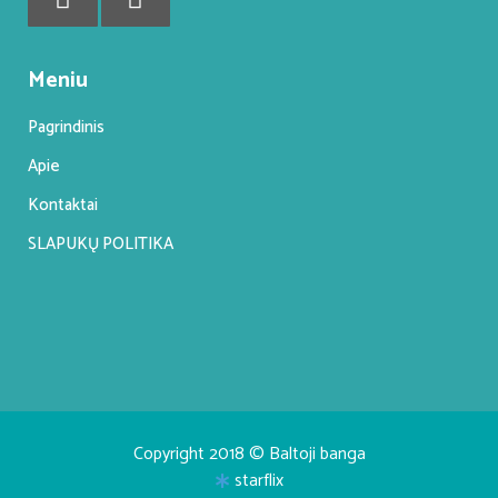
Meniu
Pagrindinis
Apie
Kontaktai
SLAPUKŲ POLITIKA
Copyright 2018 © Baltoji banga
starflix