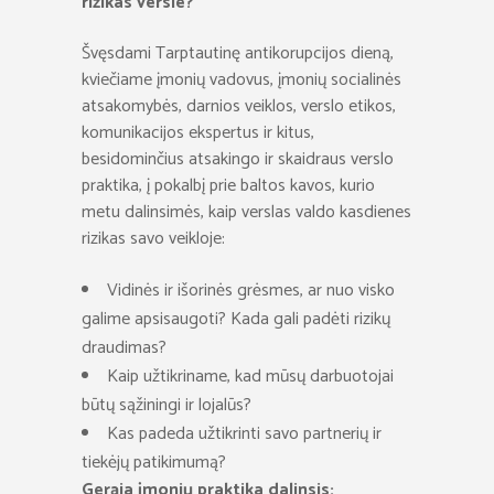
rizikas versle?
Švęsdami Tarptautinę antikorupcijos dieną,
kviečiame įmonių vadovus, įmonių socialinės
atsakomybės, darnios veiklos, verslo etikos,
komunikacijos ekspertus ir kitus,
besidominčius atsakingo ir skaidraus verslo
praktika, į pokalbį prie baltos kavos, kurio
metu dalinsimės, kaip verslas valdo kasdienes
rizikas savo veikloje:
Vidinės ir išorinės grėsmes, ar nuo visko
galime apsisaugoti? Kada gali padėti rizikų
draudimas?
Kaip užtikriname, kad mūsų darbuotojai
būtų sąžiningi ir lojalūs?
Kas padeda užtikrinti savo partnerių ir
tiekėjų patikimumą?
Gerąja įmonių praktika dalinsis: