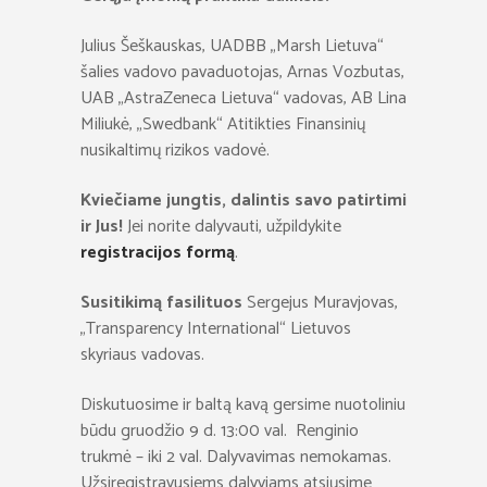
Julius Šeškauskas, UADBB „Marsh Lietuva“
šalies vadovo pavaduotojas, Arnas Vozbutas,
UAB „AstraZeneca Lietuva“ vadovas, AB Lina
Miliukė, „Swedbank“ Atitikties Finansinių
nusikaltimų rizikos vadovė.
Kviečiame jungtis, dalintis savo patirtimi
ir Jus!
Jei norite dalyvauti, užpildykite
registracijos formą
.
Susitikimą fasilituos
Sergejus Muravjovas,
„Transparency International“ Lietuvos
skyriaus vadovas.
Diskutuosime ir baltą kavą gersime nuotoliniu
būdu gruodžio 9 d. 13:00 val. Renginio
trukmė – iki 2 val. Dalyvavimas nemokamas.
Užsiregistravusiems dalyviams atsiųsime