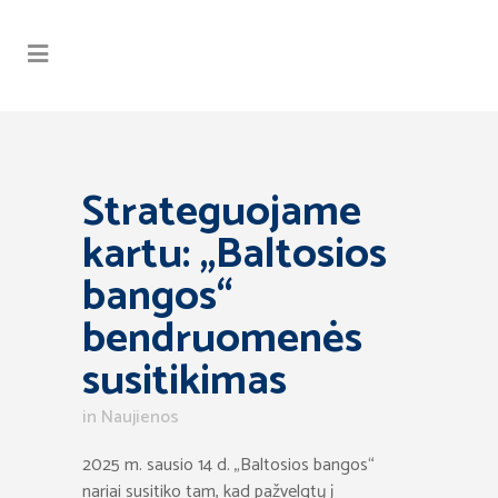
Strateguojame
kartu: „Baltosios
bangos“
bendruomenės
susitikimas
in
Naujienos
2025 m. sausio 14 d. „Baltosios bangos“
nariai susitiko tam, kad pažvelgtų į