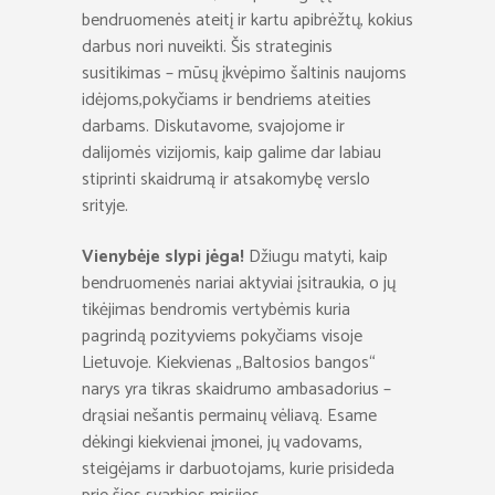
bendruomenės ateitį ir kartu apibrėžtų, kokius
darbus nori nuveikti. Šis strateginis
susitikimas – mūsų įkvėpimo šaltinis naujoms
idėjoms,pokyčiams ir bendriems ateities
darbams. Diskutavome, svajojome ir
dalijomės vizijomis, kaip galime dar labiau
stiprinti skaidrumą ir atsakomybę verslo
srityje.
Vienybėje slypi jėga!
Džiugu matyti, kaip
bendruomenės nariai aktyviai įsitraukia, o jų
tikėjimas bendromis vertybėmis kuria
pagrindą pozityviems pokyčiams visoje
Lietuvoje. Kiekvienas „Baltosios bangos“
narys yra tikras skaidrumo ambasadorius –
drąsiai nešantis permainų vėliavą. Esame
dėkingi kiekvienai įmonei, jų vadovams,
steigėjams ir darbuotojams, kurie prisideda