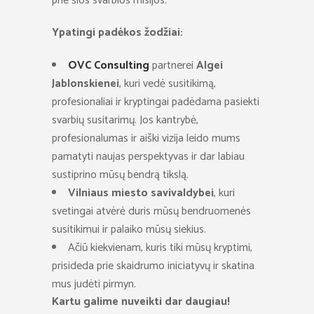
prie šios svarbios misijos.
Ypatingi padėkos žodžiai:
OVC Consulting
partnerei
Algei
Jablonskienei
, kuri vedė susitikimą,
profesionaliai ir kryptingai padėdama pasiekti
svarbių susitarimų. Jos kantrybė,
profesionalumas ir aiški vizija leido mums
pamatyti naujas perspektyvas ir dar labiau
sustiprino mūsų bendrą tikslą.
Vilniaus miesto savivaldybei
, kuri
svetingai atvėrė duris mūsų bendruomenės
susitikimui ir palaiko mūsų siekius.
Ačiū kiekvienam, kuris tiki mūsų kryptimi,
prisideda prie skaidrumo iniciatyvų ir skatina
mus judėti pirmyn.
Kartu galime nuveikti dar daugiau!