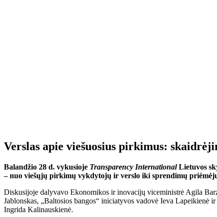
Verslas apie viešuosius pirkimus: skaidrėji
Balandžio 28 d. vykusioje
Transparency International
Lietuvos sk
– nuo viešųjų pirkimų vykdytojų ir verslo iki sprendimų priėmėjų, 
Diskusijoje dalyvavo Ekonomikos ir inovacijų viceministrė Agila Barz
Jablonskas, „Baltosios bangos“ iniciatyvos vadovė Ieva Lapeikienė i
Ingrida Kalinauskienė.