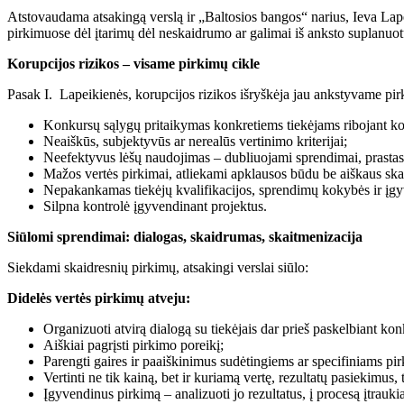
Atstovaudama atsakingą verslą ir „Baltosios bangos“ narius, Ieva Lape
pirkimuose dėl įtarimų dėl neskaidrumo ar galimai iš anksto suplanuot
Korupcijos rizikos – visame pirkimų cikle
Pasak I. Lapeikienės, korupcijos rizikos išryškėja jau ankstyvame pir
Konkursų sąlygų pritaikymas konkretiems tiekėjams ribojant ko
Neaiškūs, subjektyvūs ar nerealūs vertinimo kriterijai;
Neefektyvus lėšų naudojimas – dubliuojami sprendimai, prasta
Mažos vertės pirkimai, atliekami apklausos būdu be aiškaus sk
Nepakankamas tiekėjų kvalifikacijos, sprendimų kokybės ir įg
Silpna kontrolė įgyvendinant projektus.
Siūlomi sprendimai: dialogas, skaidrumas, skaitmenizacija
Siekdami skaidresnių pirkimų, atsakingi verslai siūlo:
Didelės vertės pirkimų atveju:
Organizuoti atvirą dialogą su tiekėjais dar prieš paskelbiant kon
Aiškiai pagrįsti pirkimo poreikį;
Parengti gaires ir paaiškinimus sudėtingiems ar specifiniams pi
Vertinti ne tik kainą, bet ir kuriamą vertę, rezultatų pasiekimus
Įgyvendinus pirkimą – analizuoti jo rezultatus, į procesą įtraukian