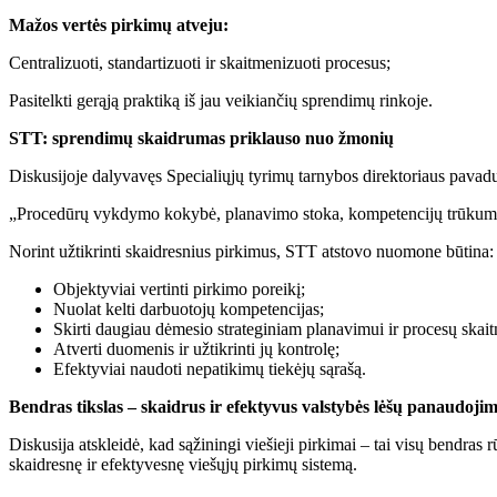
Mažos vertės pirkimų atveju:
Centralizuoti, standartizuoti ir skaitmenizuoti procesus;
Pasitelkti gerąją praktiką iš jau veikiančių sprendimų rinkoje.
STT: sprendimų skaidrumas priklauso nuo žmonių
Diskusijoje dalyvavęs Specialiųjų tyrimų tarnybos direktoriaus pavadu
„Procedūrų vykdymo kokybė, planavimo stoka, kompetencijų trūkumas ir 
Norint užtikrinti skaidresnius pirkimus, STT atstovo nuomone būtina:
Objektyviai vertinti pirkimo poreikį;
Nuolat kelti darbuotojų kompetencijas;
Skirti daugiau dėmesio strateginiam planavimui ir procesų skait
Atverti duomenis ir užtikrinti jų kontrolę;
Efektyviai naudoti nepatikimų tiekėjų sąrašą.
Bendras tikslas – skaidrus ir efektyvus valstybės lėšų panaudoji
Diskusija atskleidė, kad sąžiningi viešieji pirkimai – tai visų bendras r
skaidresnę ir efektyvesnę viešųjų pirkimų sistemą.