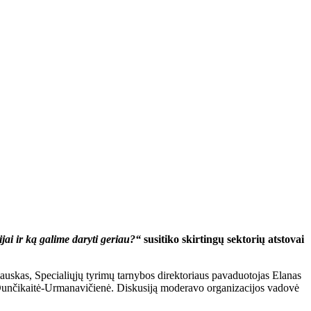
ijai ir ką galime daryti geriau?“
susitiko skirtingų sektorių atstovai
auskas, Specialiųjų tyrimų tarnybos direktoriaus pavaduotojas Elanas
unčikaitė-Urmanavičienė. Diskusiją moderavo organizacijos vadovė