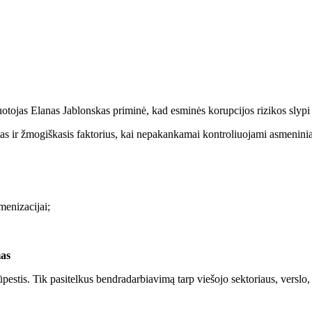
otojas Elanas Jablonskas priminė, kad esminės korupcijos rizikos slypi 
žmogiškasis faktorius, kai nepakankamai kontroliuojami asmeniniai inte
menizacijai;
mas
ūpestis. Tik pasitelkus bendradarbiavimą tarp viešojo sektoriaus, verslo, 