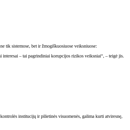
ne tik sistemose, bet ir žmogiškuosiuose veiksniuose:
resai – tai pagrindiniai korupcijos rizikos veiksniai“, – teigė jis.
kontrolės institucijų ir pilietinės visuomenės, galima kurti atviresnę,