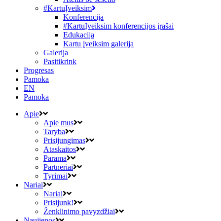
#KartuĮveiksim
Konferencija
#KartuĮveiksim konferencijos įrašai
Edukacija
Kartu įveiksim galerija
Galerija
Pasitikrink
Progresas
Pamoka
EN
Pamoka
Apie
Apie mus
Taryba
Prisijungimas
Ataskaitos
Parama
Partneriai
Tyrimai
Nariai
Nariai
Prisijunk!
Ženklinimo pavyzdžiai
Naujienos