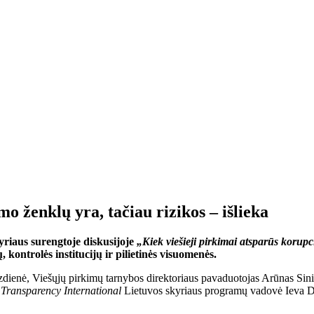
mo ženklų yra, tačiau rizikos – išlieka
yriaus surengtoje diskusijoje
„Kiek viešieji pirkimai atsparūs korupc
kontrolės institucijų ir pilietinės visuomenės.
dienė, Viešųjų pirkimų tarnybos direktoriaus pavaduotojas Arūnas Sini
r
Transparency International
Lietuvos skyriaus programų vadovė Ieva D