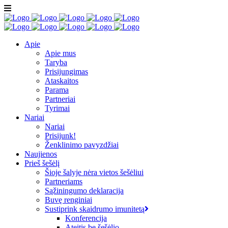
Apie
Apie mus
Taryba
Prisijungimas
Ataskaitos
Parama
Partneriai
Tyrimai
Nariai
Nariai
Prisijunk!
Ženklinimo pavyzdžiai
Naujienos
Prieš šešėlį
Šioje šalyje nėra vietos šešėliui
Partneriams
Sąžiningumo deklaracija
Buvę renginiai
Sustiprink skaidrumo imunitetą
Konferencija
Ateitis be šešėlio