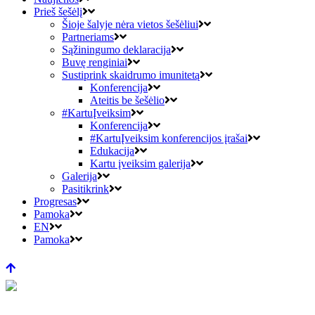
Prieš šešėlį
Šioje šalyje nėra vietos šešėliui
Partneriams
Sąžiningumo deklaracija
Buvę renginiai
Sustiprink skaidrumo imunitetą
Konferencija
Ateitis be šešėlio
#KartuĮveiksim
Konferencija
#KartuĮveiksim konferencijos įrašai
Edukacija
Kartu įveiksim galerija
Galerija
Pasitikrink
Progresas
Pamoka
EN
Pamoka