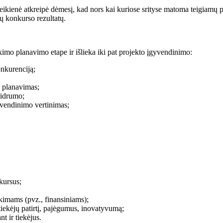
ikienė atkreipė dėmesį, kad nors kai kuriose srityse matoma teigiamų p
ų konkurso rezultatų.
kimo planavimo etape ir išlieka iki pat projekto įgyvendinimo:
nkurenciją;
s planavimas;
aidrumo;
yvendinimo vertinimas;
kursus;
rkimams (pvz., finansiniams);
, tiekėjų patirtį, pajėgumus, inovatyvumą;
t ir tiekėjus.