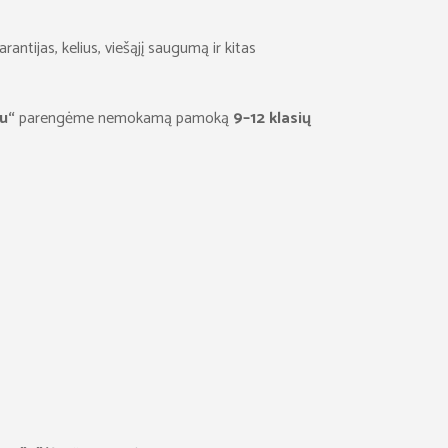
ntijas, kelius, viešąjį saugumą ir kitas
u“
parengėme nemokamą pamoką
9–12 klasių