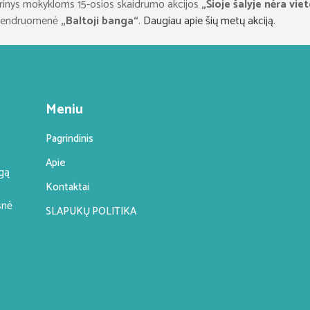
inys mokykloms 15-osios skaidrumo akcijos
„Šioje šalyje nėra viet
 bendruomenė
„Baltoji banga“
.
Daugiau apie šių metų akciją
.
Meniu
Pagrindinis
Apie
ngą
Kontaktai
snė
SLAPUKŲ POLITIKA