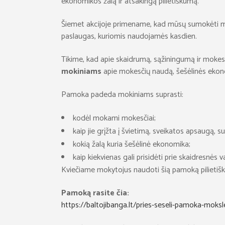
ekonomikos žalą ir atsakingą pilietiškumą.
Šiemet akcijoje primename, kad mūsų sumokėti mokes
paslaugas, kuriomis naudojamės kasdien.
Tikime, kad apie skaidrumą, sąžiningumą ir mokes
mokiniams
apie mokesčių naudą, šešėlinės ekono
Pamoka padeda mokiniams suprasti:
kodėl mokami mokesčiai;
kaip jie grįžta į švietimą, sveikatos apsaugą, s
kokią žalą kuria šešėlinė ekonomika;
kaip kiekvienas gali prisidėti prie skaidresnės 
Kviečiame mokytojus naudoti šią pamoką pilietišk
Pamoką rasite čia:
https://baltojibanga.lt/pries-seseli-pamoka-moksl