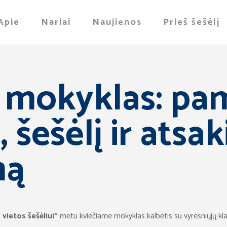
Apie
Nariai
Naujienos
Prieš šešėlį
 mokyklas: pa
 šešėlį ir atsa
mą
 vietos šešėliui“
metu kviečiame mokyklas kalbėtis su vyresniųjų kla