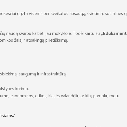
čiai grįžta visiems per sveikatos apsaugą, švietimą, socialines gara
čių naudą svarbu kalbėti jau mokykloje. Todėl kartu su
„Edukament
mikos žalą ir atsakingą pilietiškumą.
usisiekimą, saugumą ir infrastruktūrą;
valstybės kūrimo.
umo, ekonomikos, etikos, klasės valandėlių ar kitų pamokų metu.
eiviams/