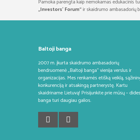
Pamoka parengta kaip nemokamas edukacinis tur
„Investors’ Forum“
ir skaidrumo ambasadorių
Baltoji banga
2007 m. įkurta skaidrumo ambasadorių
bendruomenė „Baltoji banga“ vienija verslus ir
organizacijas. Mes renkamės etišką veiklą, sąžini
konkurenciją ir atsakingą partnerystę. Kartu
skaidriname Lietuvą! Prisijunkite prie mūsų – dide
banga turi daugiau galios.