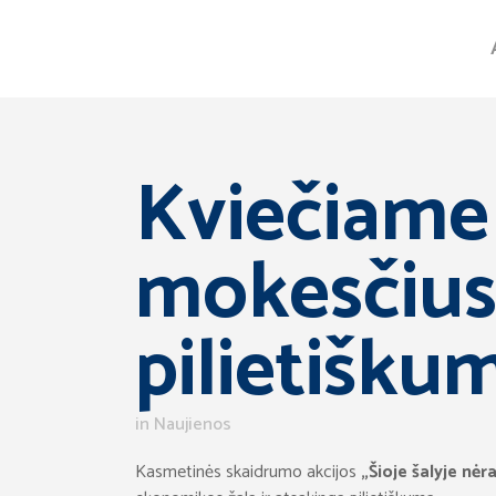
Kviečiame
mokesčius,
pilietišku
in
Naujienos
Kasmetinės skaidrumo akcijos
„Šioje šalyje nėra