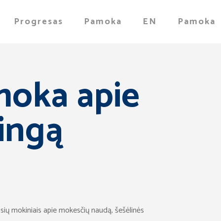
Progresas
Pamoka
EN
Pamoka
moka apie
kingą
sių mokiniais apie mokesčių naudą, šešėlinės