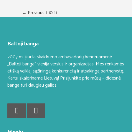
← Previous
1
10
11
Baltoji banga
2007 m. įkurta skaidrumo ambasadorių bendruomenė
„Baltoji banga“ vienija verslus ir organizacijas. Mes renkamės
etišką veiklą, sąžiningą konkurenciją ir atsakingą partnerystę.
Kartu skaidriname Lietuvą! Prisijunkite prie mūsų – didesnė
banga turi daugiau galios.